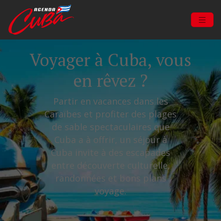
Voyager à Cuba, vous
en rêvez ?
Partir en vacances dans les
Caraïbes et profiter des plages
de sable spectaculaires que
Cuba a à offrir, un séjour à
Cuba invite à des escapades
entre découverte culturelle,
randonnées et bons plans
voyage.