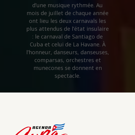
d’une musique rythmée. Au
mois de juillet de chaque année
ont lieu les deux carnavals les
plus attendus de l’état insulaire
: le carnaval de Santiago de
Cuba et celui de La Havane. À
l’honneur, danseurs, danseuses,
comparsas, orchestres et
munecones se donnent en
spectacle.