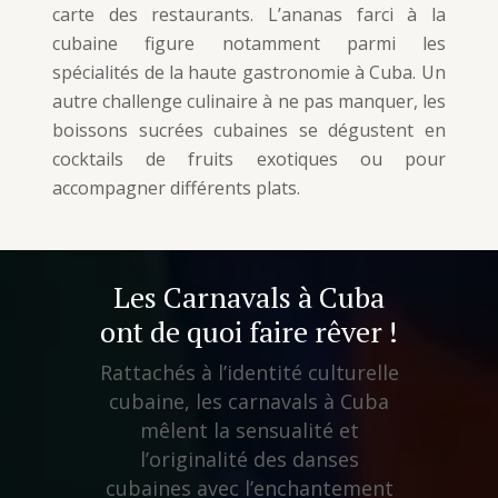
carte des restaurants. L’ananas farci à la
cubaine figure notamment parmi les
spécialités de la haute gastronomie à Cuba. Un
autre challenge culinaire à ne pas manquer, les
boissons sucrées cubaines se dégustent en
cocktails de fruits exotiques ou pour
accompagner différents plats.
Les Carnavals à Cuba
ont de quoi faire rêver !
Rattachés à l’identité culturelle
cubaine, les carnavals à Cuba
mêlent la sensualité et
l’originalité des danses
cubaines avec l’enchantement