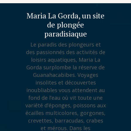
Maria La Gorda, un site
de plongée
paradisiaque
Le paradis des plongeurs et
des passionnés des activités de
loisirs aquatiques, Maria La
Gorda surplombe la réserve de
Guanahacabibes. Voyages
insolites et découvertes
inoubliables vous attendent au
fond de l’eau où vit toute une
variété d’éponges, poissons aux
écailles multicolores, gorgones,
crevettes, barracudas, crabes
et mérous. Dans les