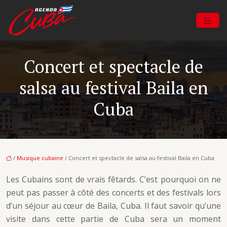
Concert et spectacle de
salsa au festival Baila en
Cuba
/
Musique cubaine
/ Concert et spectacle de salsa au festival Baila en Cuba
Les Cubains sont de vrais fêtards. C’est pourquoi on ne
peut pas passer à côté des concerts et des festivals lors
d’un séjour au cœur de Baila, Cuba. Il faut savoir qu’une
visite dans cette partie de Cuba sera un moment