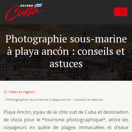
Photographie sous-marine
à playa ancón : conseils et
astuces
/
Villes et régions
/ Photographie sous-marine à playa ancón : conseils et astuces
Playa Ancón, joyau de la côte sud de Cuba et destination
de choix pour le *tourisme photographique*, attire les
voyageurs en quête de plages immaculées et d’eaux